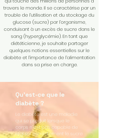
qui touche des millions de personnes à
travers le monde. Il se caractérise par un
trouble de l’utilisation et du stockage du
glucose (sucre) par l’organisme,
conduisant à un excès de sucre dans le
sang (hyperglycémie). En tant que
diététicienne, je souhaite partager
quelques notions essentielles sur le
diabète et l’importance de l’alimentation
dans sa prise en charge.
Qu'est-ce que le
diabète ?
Le diabète est une maladie
qui se produit lorsque le
corps n'est pas capable de
réguler correctement le sucre