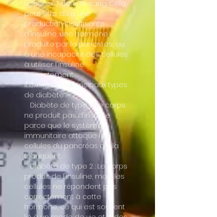
(glucose) dans le sang. Cela
peut être dû à une
production insuffisante
d'insuline, une hormone
produite par le pancréas, ou
à une incapacité des cellules
à utiliser l'insuline
correctement.
Il existe deux principaux types
de diabète :
Diabète de type 1 : Le corps
ne produit pas d'insuline
parce que le système
immunitaire attaque les
cellules du pancréas qui la
fabriquent.
Diabète de type 2 : Le corps
produit de l'insuline, mais les
cellules ne répondent pas
correctement à cette
hormone, ce qui est souvent