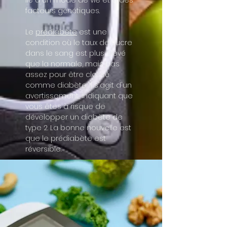
lié à un mode de vie et à des
facteurs génétiques.
Le
prédiabète
est une
condition où le taux de sucre
dans le sang est plus élevé
que la normale, mais pas
assez pour être classé
comme diabète. Il s'agit d'un
avertissement, indiquant que
vous êtes à risque de
développer un diabète de
type 2. La bonne nouvelle est
que le prédiabète est
réversible.