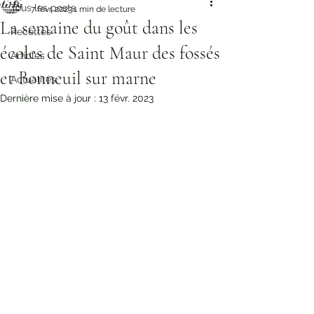
Tous les posts
7 févr. 2023
1 min de lecture
La semaine du goût dans les
Recettes
écoles de Saint Maur des fossés
Articles
et Bonneuil sur marne
Actualités
Dernière mise à jour :
13 févr. 2023