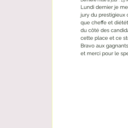
Dernière mise à jour :
13 f
Lundi dernier je me
jury du prestigieux
que cheffe et diété
du côté des candida
cette place et ce s
Bravo aux gagnants
et merci pour le spe