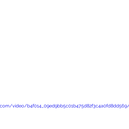
atic.com/video/b4f014_09ed9bb5c01b475d82f3c4a0fd8dd569