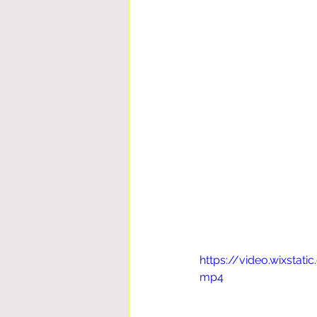
https://video.wixst
mp4