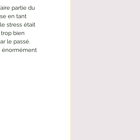
ire partie du 
se en tant 
e stress était 
trop bien 
ar le passé. 
is énormément 