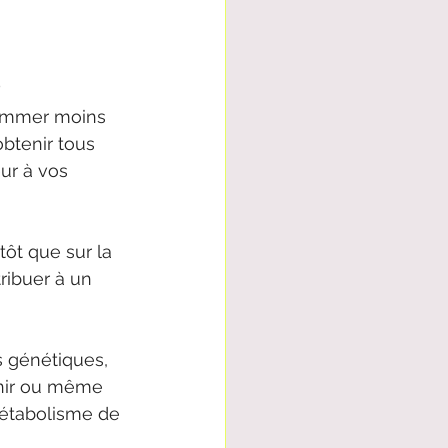
?
nsommer moins 
btenir tous 
ur à vos 
ôt que sur la 
ibuer à un 
 génétiques, 
nir ou même 
métabolisme de 