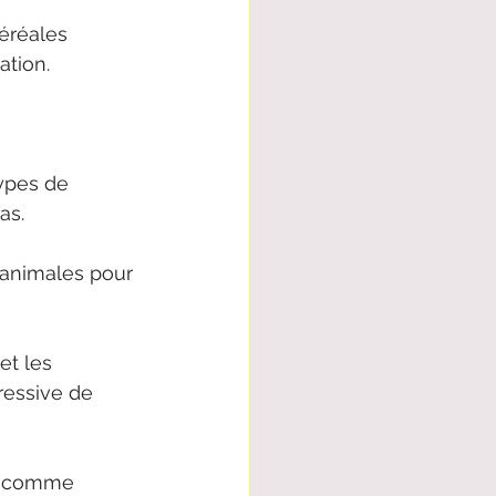
céréales 
ation.
types de 
as.
 animales pour 
et les 
ressive de 
es comme 