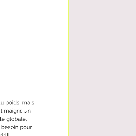
 poids, mais 
 maigrir. Un 
té globale, 
a besoin pour 
r!!!