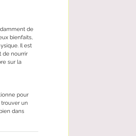
endamment de 
ux bienfaits, 
sique. Il est 
 de nourrir 
e sur la 
tionne pour 
 trouver un 
 bien dans 