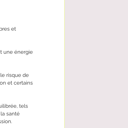
bres et 
it une énergie 
le risque de 
n et certains 
ibrée, tels 
la santé 
sion.