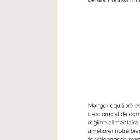
Dernière mise à jour :
4 m
Manger équilibré e
il est crucial de c
régime alimentaire 
améliorer notre bien
fonctionner de man