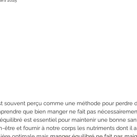
ars 2025
st souvent perçu comme une méthode pour perdre du
omprendre que bien manger ne fait pas nécessairement
équilibré est essentiel pour maintenir une bonne san
-être et fournir à notre corps les nutriments dont il 
ière optimale mais 
manger équilibré ne fait pas maigri