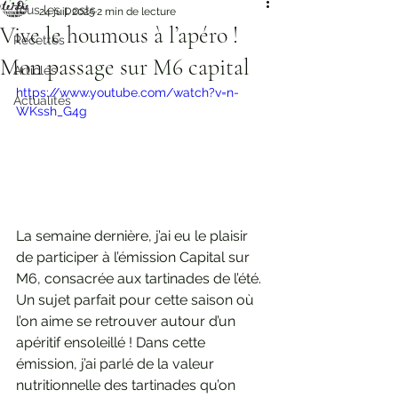
Tous les posts
24 juil. 2025
2 min de lecture
Vive le houmous à l’apéro !
Recettes
Mon passage sur M6 capital
Articles
https://www.youtube.com/watch?v=n-
Actualités
WKssh_G4g
La semaine dernière, j’ai eu le plaisir 
de participer à l’émission Capital sur 
M6, consacrée aux tartinades de l’été. 
Un sujet parfait pour cette saison où 
l’on aime se retrouver autour d’un 
apéritif ensoleillé ! Dans cette 
émission, j’ai parlé de la valeur 
nutritionnelle des tartinades qu’on 