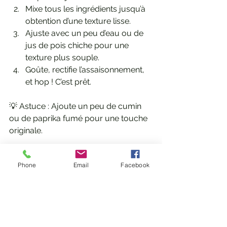
Mixe tous les ingrédients jusqu’à 
obtention d’une texture lisse.
Ajuste avec un peu d’eau ou de 
jus de pois chiche pour une 
texture plus souple.
Goûte, rectifie l’assaisonnement, 
et hop ! C’est prêt.
💡 Astuce : Ajoute un peu de cumin 
ou de paprika fumé pour une touche 
originale.
À déguster avec…
Phone
Email
Facebook
Des bâtonnets de légumes 
croquants (carottes, 
concombres, radis, chou-fleur…)
Du pain pita grillé ou du pain 