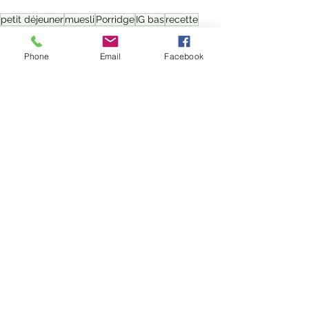
petit déjeuner
muesli
Porridge
IG bas
recette
amandes
avoine
breakfast
Recettes
Phone
Email
Facebook
Voir tout
Posts récents