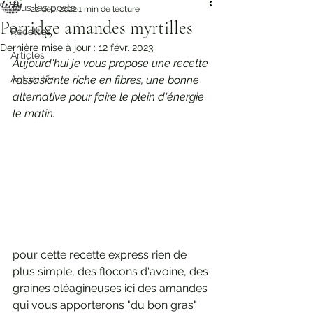
Tous les posts
22 déc. 2022
1 min de lecture
Porridge amandes myrtilles
Recettes
Dernière mise à jour :
12 févr. 2023
Articles
Aujourd'hui je vous propose une recette 
Actualités
rassasiante riche en fibres, une bonne 
alternative pour faire le plein d'énergie 
le matin. 
pour cette recette express rien de 
plus simple, des flocons d'avoine, des 
graines oléagineuses ici des amandes 
qui vous apporterons "du bon gras" 