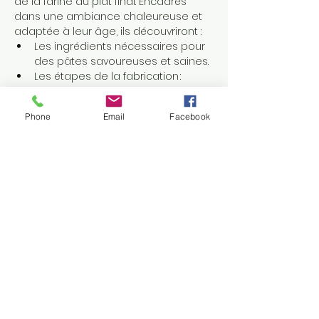
de la farine au plat final. Encadrés 
dans une ambiance chaleureuse et 
adaptée à leur âge, ils découvriront :
Les ingrédients nécessaires pour 
des pâtes savoureuses et saines.
Les étapes de la fabrication : 
pétrissage, façonnage et 
découpe.
Phone
Email
Facebook
Des techniques amusantes pour 
personnaliser leurs créations : 
pâtes colorées, formes originales 
et bien plus encore !
Chaque enfant repartira avec ses 
propres pâtes faites à la main, prêtes 
à être dégustées et partagées à la 
maison.