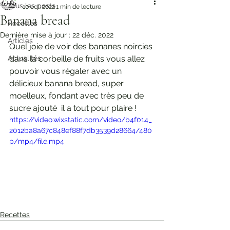
Tous les posts
10 oct. 2022
1 min de lecture
Banana bread
Recettes
Dernière mise à jour :
22 déc. 2022
Articles
Quel joie de voir des bananes noircies 
Actualités
dans la corbeille de fruits vous allez 
pouvoir vous régaler avec un 
délicieux banana bread, super 
moelleux, fondant avec très peu de 
sucre ajouté  il a tout pour plaire !
https://video.wixstatic.com/video/b4f014_
2012ba8a67c848ef88f7db3539d28664/480
p/mp4/file.mp4
Recettes