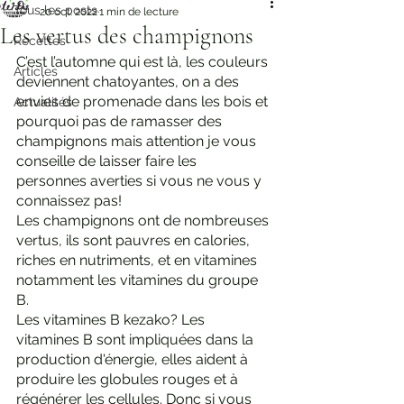
Tous les posts
20 oct. 2022
1 min de lecture
Les vertus des champignons
Recettes
C’est l’automne qui est là, les couleurs 
Articles
deviennent chatoyantes, on a des 
envies de promenade dans les bois et 
Actualités
pourquoi pas de ramasser des 
champignons mais attention je vous 
conseille de laisser faire les 
personnes averties si vous ne vous y 
connaissez pas! 
Les champignons ont de nombreuses 
vertus, ils sont pauvres en calories, 
riches en nutriments, et en vitamines 
notamment les vitamines du groupe 
B.
Les vitamines B kezako? Les 
vitamines B sont impliquées dans la 
production d'énergie, elles aident à 
produire les globules rouges et à 
régénérer les cellules. Donc si vous 