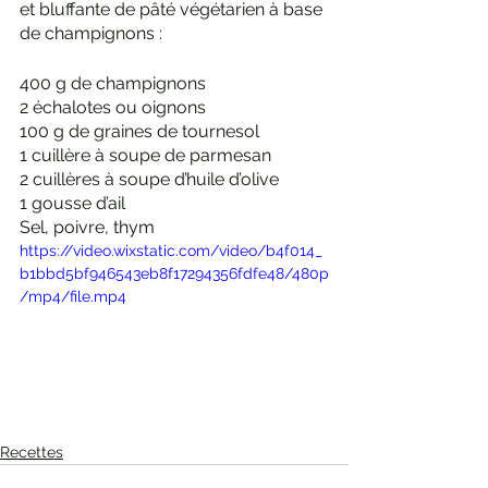
et bluffante de pâté végétarien à base 
de champignons :
400 g de champignons
2 échalotes ou oignons
100 g de graines de tournesol
1 cuillère à soupe de parmesan 
2 cuillères à soupe d’huile d’olive
1 gousse d’ail
Sel, poivre, thym
https://video.wixstatic.com/video/b4f014_
b1bbd5bf946543eb8f17294356fdfe48/480p
/mp4/file.mp4
Recettes