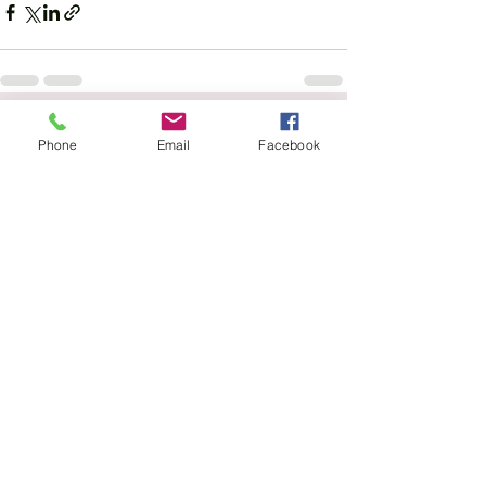
Voir tout
Posts récents
Phone
Email
Facebook